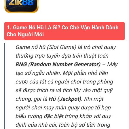
1. Game Nổ Hũ Là Gì? Cơ Chế Vận Hành Dành
Cho Người Mới
Game nổ hũ (Slot Game) là trò chơi quay
thưởng trực tuyến dựa trên thuật toán
RNG (Random Number Generator)
– Máy
tạo số ngẫu nhiên. Một phần nhỏ tiền
cược của tất cả người chơi trong phòng
sẽ được trích ra và tích lũy vào một quỹ
chung, gọi là
Hũ (Jackpot)
. Khi một
người chơi may mắn quay được tổ hợp
biểu tượng đặc biệt trùng khớp với quy
định của nhà cái, toàn bộ số tiền trong