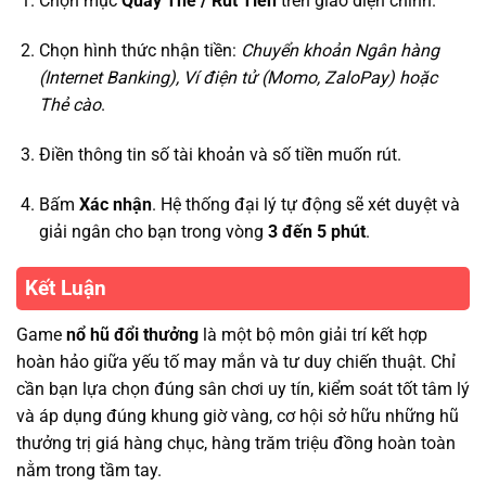
Chọn mục
Quầy Thẻ / Rút Tiền
trên giao diện chính.
Chọn hình thức nhận tiền:
Chuyển khoản Ngân hàng
(Internet Banking), Ví điện tử (Momo, ZaloPay) hoặc
Thẻ cào
.
Điền thông tin số tài khoản và số tiền muốn rút.
Bấm
Xác nhận
. Hệ thống đại lý tự động sẽ xét duyệt và
giải ngân cho bạn trong vòng
3 đến 5 phút
.
Kết Luận
Game
nổ hũ đổi thưởng
là một bộ môn giải trí kết hợp
hoàn hảo giữa yếu tố may mắn và tư duy chiến thuật. Chỉ
cần bạn lựa chọn đúng sân chơi uy tín, kiểm soát tốt tâm lý
và áp dụng đúng khung giờ vàng, cơ hội sở hữu những hũ
thưởng trị giá hàng chục, hàng trăm triệu đồng hoàn toàn
nằm trong tầm tay.