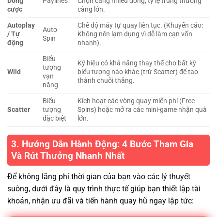
Dòng
Paylines
Chọn càng nhiều dòng, tỷ lệ trúng thưởng
cược
càng lớn.
Autoplay
Chế độ máy tự quay liên tục. (Khuyến cáo:
Auto
/ Tự
Không nên lạm dụng vì dễ làm cạn vốn
Spin
động
nhanh).
Biểu
Ký hiệu có khả năng thay thế cho bất kỳ
tượng
Wild
biểu tượng nào khác (trừ Scatter) để tạo
vạn
thành chuỗi thắng.
năng
Biểu
Kích hoạt các vòng quay miễn phí (Free
Scatter
tượng
Spins) hoặc mở ra các mini-game nhận quà
đặc biệt
lớn.
3. Hướng Dẫn Hành Động: 4 Bước Tham Gia
Và Rút Thưởng Nhanh Nhất
Để không lãng phí thời gian của bạn vào các lý thuyết
suông, dưới đây là quy trình thực tế giúp bạn thiết lập tài
khoản, nhận ưu đãi và tiến hành quay hũ ngay lập tức: